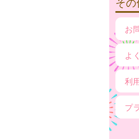
その
お
よ
利
プ