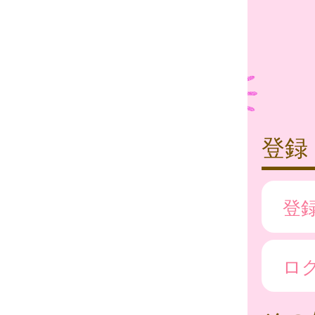
登録
登
ロ