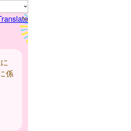
Translate
歳に
に係
ま