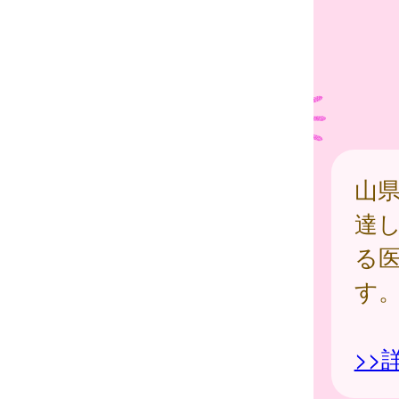
山県
達し
る
す
>>