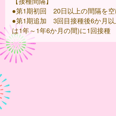
【接種間隔】
●第1期初回 20日以上の間隔を空
●第1期追加 3回目接種後6か月以
は1年～1年6か月の間)に1回接種