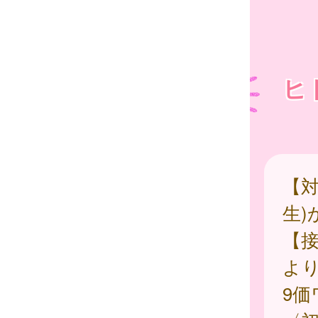
ヒ
【対
生)
【
よ
9価