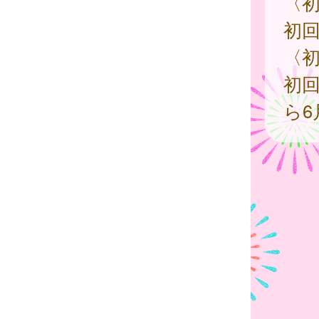
〈初
初回
〈初
初回
ら6