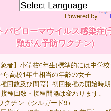
Powered by
トパピローマウイルス感染症(
頸がん予防ワクチン)
象者】小学校6年生(標準的には中学校
から高校1年生相当の年齢の女子
接種回数及び間隔】初回接種の開始時期
り接種回数・接種間隔は変わります。
ワクチン（シルガード9）