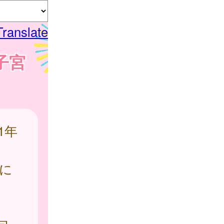
Translate
子宮
1年
に